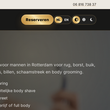
06 816 738 37
Reserveren
NL
EN
Auto
Licht
Donker
oor mannen in Rotterdam voor rug, borst, buik,
s, billen, schaamstreek en body grooming.
ring
ltelijke body shave
reet
rlijf of full body