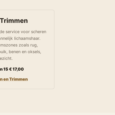
 Trimmen
de service voor scheren
nelijk lichaamshaar.
amszones zoals rug,
buik, benen en oksels,
ezicht.
n 15 € 17,00
en en Trimmen