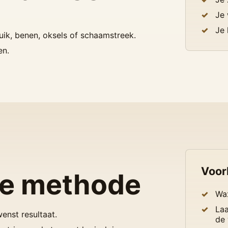
Je 
Je 
buik, benen, oksels of schaamstreek.
en.
Voor
de methode
Wax
Laa
enst resultaat.
de 