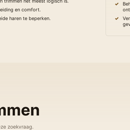
n trimmen het meest logisch is.
Beh
reiding en comfort.
ont
oeide haren te beperken.
Ver
gev
immen
eze zoekvraag.