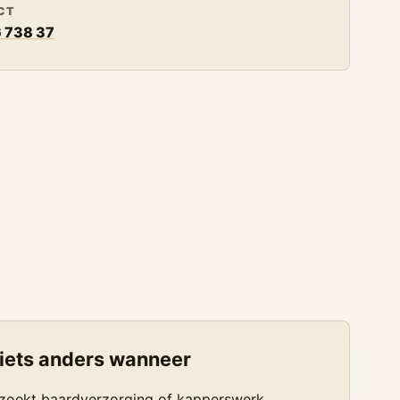
CT
 738 37
 iets anders wanneer
zoekt baardverzorging of kapperswerk.