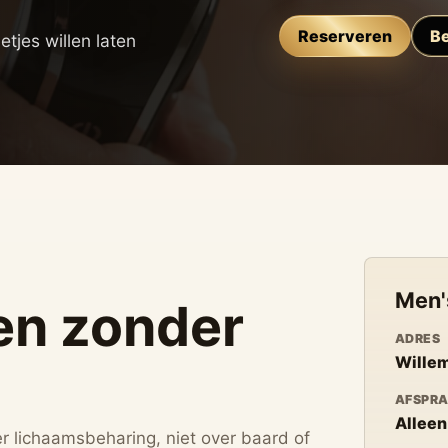
Reserveren
Be
jes willen laten
Men'
en zonder
ADRES
Willem
AFSPR
Alleen
r lichaamsbeharing, niet over baard of