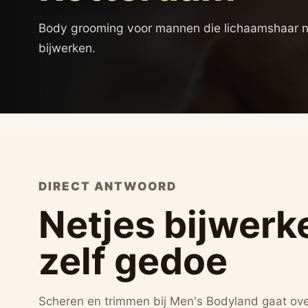
Body grooming voor mannen die lichaamshaar net
bijwerken.
DIRECT ANTWOORD
Netjes bijwerk
zelf gedoe
Scheren en trimmen bij Men's Bodyland gaat ove