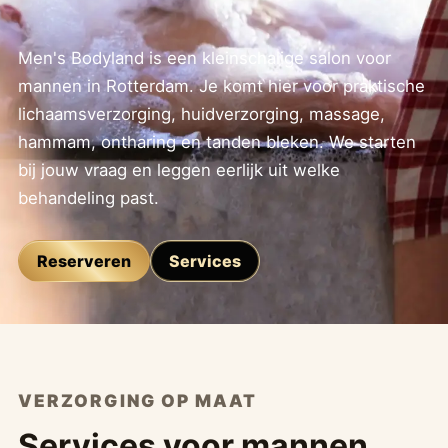
Men's Bodyland is een kleinschalige salon voor
mannen in Rotterdam. Je komt hier voor praktische
lichaamsverzorging, huidverzorging, massage,
hammam, ontharing en tanden bleken. We starten
bij jouw vraag en leggen eerlijk uit welke
behandeling past.
Reserveren
Services
VERZORGING OP MAAT
Services voor mannen