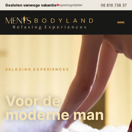
Spring naar inhoud
Gesloten vanwege vakantie
06 816 738 37
openingstijden
Menu op
RELAXING EXPERIENCES
Voor de
moderne man