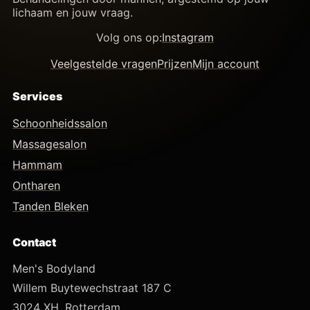
lichaam en jouw vraag.
Volg ons op:
Instagram
Veelgestelde vragen
Prijzen
Mijn account
Services
Schoonheidssalon
Massagesalon
Hammam
Ontharen
Tanden Bleken
Contact
Men's Bodyland
Willem Buytewechstraat 187 C
3024 XH, Rotterdam