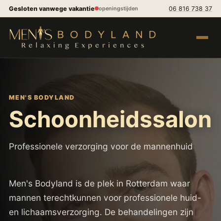
Spring naar inhoud
Gesloten vanwege vakantie
06 816 738 37
openingstijden
Menu op
MEN'S BODYLAND
Schoonheidssalon
Professionele verzorging voor de mannenhuid
Men's Bodyland is de plek in Rotterdam waar
mannen terechtkunnen voor professionele huid-
en lichaamsverzorging. De behandelingen zijn