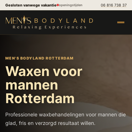
Spring naar inhoud
Gesloten vanwege vakantie
06 816 738 37
openingstijden
Menu op
MEN'S BODYLAND ROTTERDAM
Waxen voor
mannen
Rotterdam
Professionele waxbehandelingen voor mannen die
glad, fris en verzorgd resultaat willen.