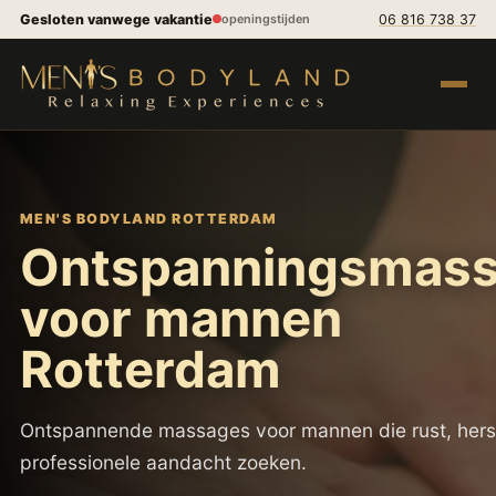
Spring naar inhoud
Gesloten vanwege vakantie
06 816 738 37
openingstijden
Menu op
MEN'S BODYLAND ROTTERDAM
Ontspanningsmas
voor mannen
Rotterdam
Ontspannende massages voor mannen die rust, hers
professionele aandacht zoeken.