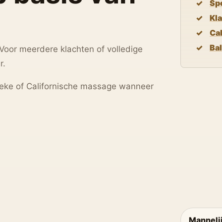
Sp
Kl
Ca
Ba
 Voor meerdere klachten of volledige
r.
sieke of Californische massage wanneer
Manneli