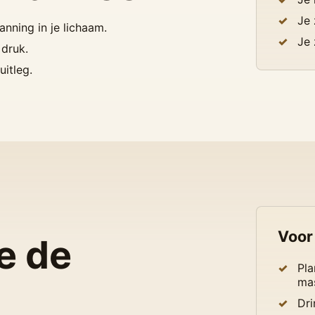
Je 
nning in je lichaam.
Je 
 druk.
itleg.
Voor
e de
Pla
ma
Dri