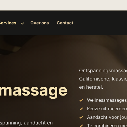
Services
Over ons
Contact
Ontspanningsmassage
Californische, klass
smassage
en herstel.
Wellnessmassages
Keuze uit meerder
Aandacht voor jo
tspanning, aandacht en
Te combineren met