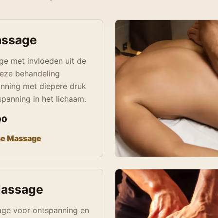
assage
ge met invloeden uit de
 Deze behandeling
nning met diepere druk
panning in het lichaam.
00
se Massage
Massage
ge voor ontspanning en