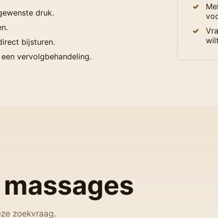
Mel
 gewenste druk.
voo
en.
Vra
wil
rect bijsturen.
f een vervolgbehandeling.
 massages
eze zoekvraag.