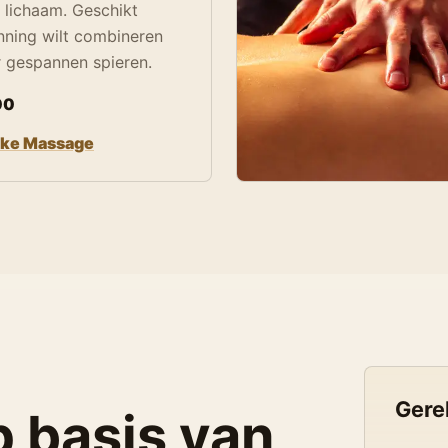
 lichaam. Geschikt
nning wilt combineren
 gespannen spieren.
00
eke Massage
Gere
p basis van