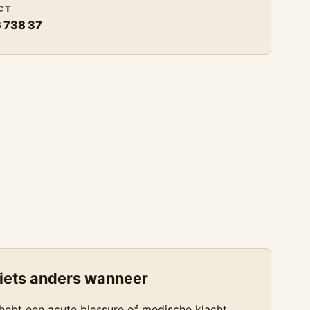
CT
 738 37
 iets anders wanneer
hebt een acute blessure of medische klacht.