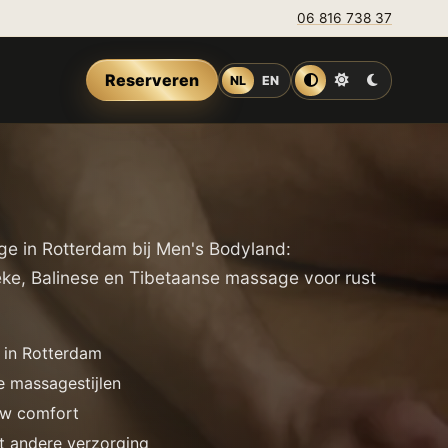
06 816 738 37
Reserveren
NL
EN
Auto
Licht
Donker
 in Rotterdam bij Men's Bodyland:
ieke, Balinese en Tibetaanse massage voor rust
 in Rotterdam
e massagestijlen
uw comfort
 andere verzorging