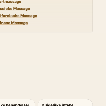
ortmassage
assieke Massage
lifornische Massage
linese Massage
jke behandelaar
Duidelijke intake