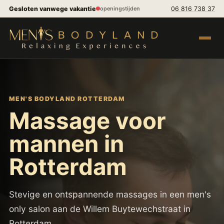
Spring naar inhoud
Gesloten vanwege vakantie
06 816 738 37
openingstijden
Menu op
MEN'S BODYLAND ROTTERDAM
Massage voor
mannen in
Rotterdam
Stevige en ontspannende massages in een men's
only salon aan de Willem Buytewechstraat in
Rotterdam.