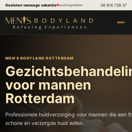
Spring naar inhoud
Gesloten vanwege vakantie
06 816 738 37
openingstijden
Menu op
MEN'S BODYLAND ROTTERDAM
Gezichtsbehandeli
voor mannen
Rotterdam
Professionele huidverzorging voor mannen die een fr
schone en verzorgde huid willen.